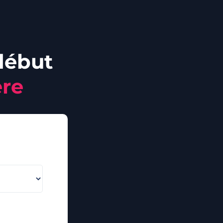
début
ère