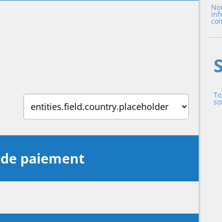
Nou
inf
com
To
so
s de paiement